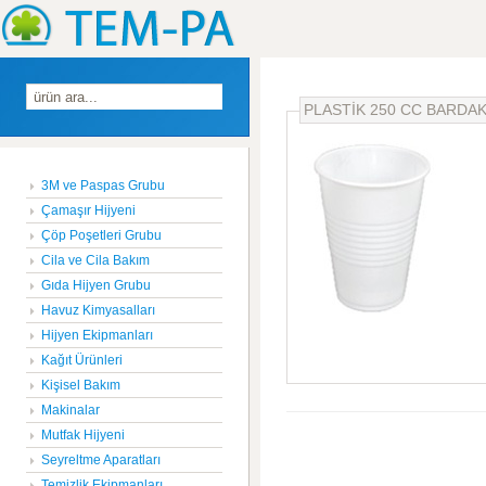
PLASTİK 250 CC BARDAK 
3M ve Paspas Grubu
Çamaşır Hijyeni
Çöp Poşetleri Grubu
Cila ve Cila Bakım
Gıda Hijyen Grubu
Havuz Kimyasalları
Hijyen Ekipmanları
Kağıt Ürünleri
Kişisel Bakım
Makinalar
Mutfak Hijyeni
Seyreltme Aparatları
Temizlik Ekipmanları